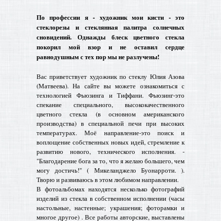
По профессии я - художник мои кисти - это
стеклорезы и стеклянная палитра солнечных
сновидений. Однажды блеск цветного стекла
покорил мой взор и не оставил сердце
равнодушным с тех пор мы не разлучены!
Вас приветствует художник по стеклу
Юлия
Азова
(Матвеева). На сайте вы можете ознакомиться с
технологией Фьюзинга и Тиффани. Фьюзинг-это
спекание специального, высококачественного
цветного стекла (в основном американского
производства) в специальной печи при высоких
температурах. Моё направление-это поиск и
воплощение собственных новых идей, стремление к
развитию нового, технического исполнения. -
"Благодарение бога за то, что я желаю большего, чем
могу достичь!" ( Микеланджело Буонарроти. ).
Творю и развиваюсь в этом любимом направлении.
В фотоальбомах находятся несколько фотографий
изделий из стекла в собственном исполнении (часы
настольные, настенные; украшения; фоторамки и
многое другое) . Все работы авторские, выставлены