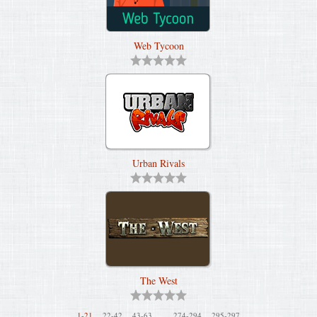
Web Tycoon
Urban Rivals
The West
...
1-21
22-42
43-63
274-294
295-297