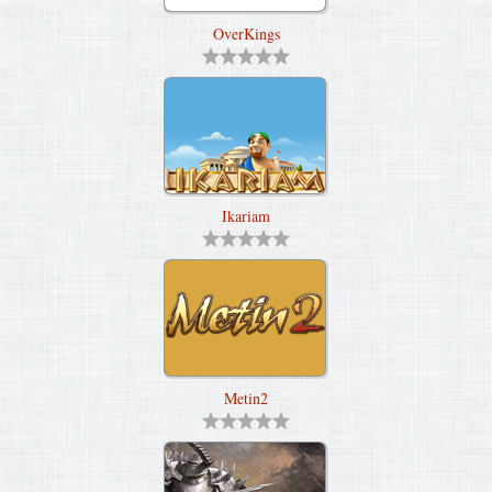
OverKings
Ikariam
Metin2