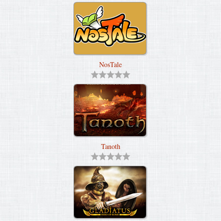
NosTale
Tanoth