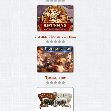
Легенда: Наследие Драко...
Троецарствие